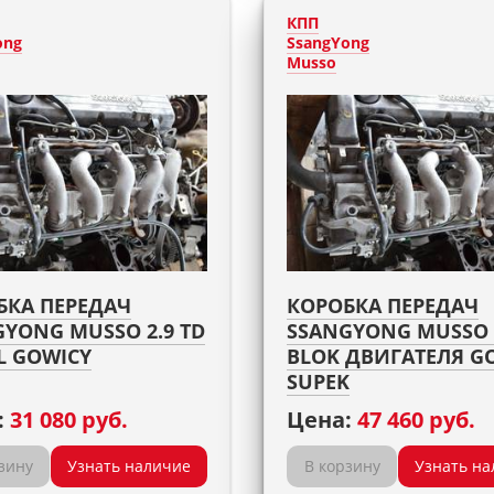
КПП
ong
SsangYong
Musso
БКА ПЕРЕДАЧ
КОРОБКА ПЕРЕДАЧ
YONG MUSSO 2.9 TD
SSANGYONG MUSSO 2
L GOWICY
BLOK ДВИГАТЕЛЯ G
SUPEK
:
31 080 руб.
Цена:
47 460 руб.
зину
Узнать наличие
В корзину
Узнать на