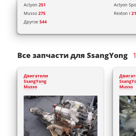
Actyon
251
Actyon Sp
Musso
275
Rexton I
2
Другое
544
Все запчасти для SsangYong
Двигатели
Двигат
SsangYong
SsangY
Musso
Musso