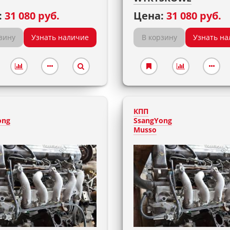
:
31 080 руб.
Цена:
31 080 руб.
зину
Узнать наличие
В корзину
Узнать на
КПП
ong
SsangYong
Musso