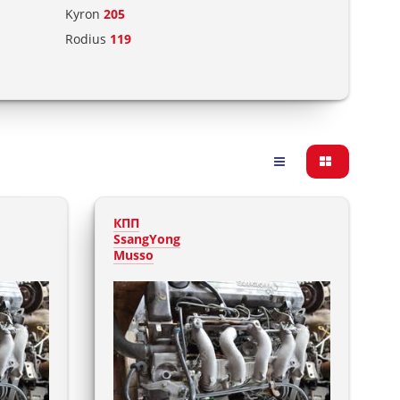
Kyron
205
Rodius
119
КПП
SsangYong
Musso