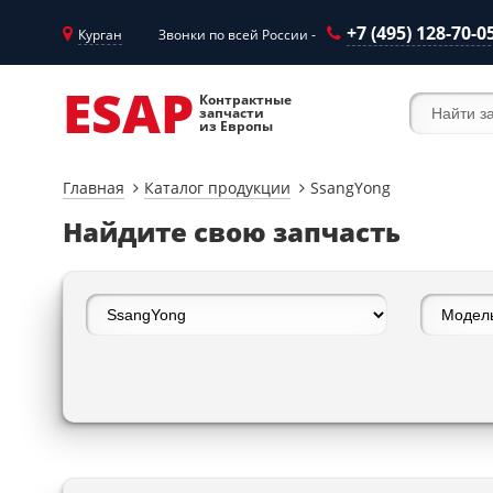
+7 (495) 128-70-0
Курган
Звонки по всей России -
ESAP
Контрактные
запчасти
из Европы
Главная
Каталог продукции
SsangYong
Найдите свою запчасть