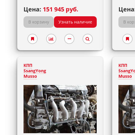
Цена:
151 945 руб.
Цена
В корзину
Узнать наличие
В кор
КПП
КПП
SsangYong
SsangY
Musso
Musso