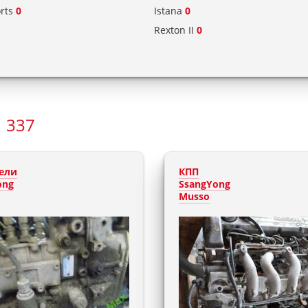
orts
0
Istana
0
1
Rexton II
0
1 337
ели
КПП
ong
SsangYong
Musso